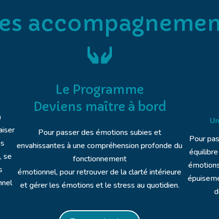
es accompagnemen

Le Programme
Deviens maître à bord
a
Un
aiser
Pour passer des émotions subies et
Pour pas
es
envahissantes à une compréhension profonde du
équilibre
, se
fonctionnement
émotions,
s
émotionnel, pour retrouver de la clarté intérieure
épuisemen
nnel
et gérer les émotions et le stress au quotidien.
d
.