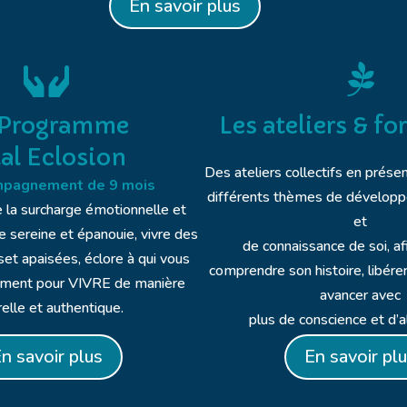
En savoir plus


Les ateliers & f
 Programme
tal Eclosion
Des ateliers collectifs en présen
mpagnement de 9 mois
différents thèmes de dévelop
 la surcharge émotionnelle et
et
e sereine et épanouie, vivre des
de connaissance de soi, a
 set apaisées, éclore à qui vous
comprendre son histoire, libére
ément pour VIVRE de manière
avancer avec
relle et authentique.
plus de conscience et d’
En savoir pl
n savoir plus