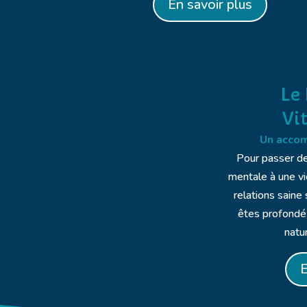
En savoir plus
Le
Vi
Un acco
Pour passer de
mentale à une vi
relations saine
êtes profond
natu
E