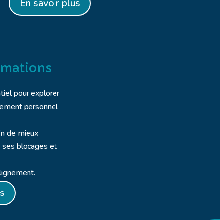
En savoir plus
ormations
tiel pour explorer
pement personnel
fin de mieux
r ses blocages et
alignement.
us