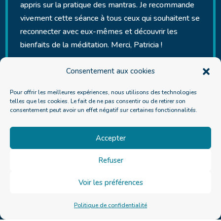
appris sur la pratique des mantras. Je recommande
vivement cette séance à tous ceux qui souhaitent se
reconnecter avec eux-mêmes et découvrir les
bienfaits de la méditation. Merci, Patricia !
Shadé
Consentement aux cookies
Pour offrir les meilleures expériences, nous utilisons des technologies
telles que les cookies. Le fait de ne pas consentir ou de retirer son
consentement peut avoir un effet négatif sur certaines fonctionnalités.
Suite à un burn out il y a 3 ans et à une
hospitalisation de 3 mois, je me sentais vidée de
Accepter
toute mon énergie. J'étais perdue, je souhaitais
Refuser
reprendre ma vie en main et faire un nouveau projet
professionnel. J'ai fait appel à Patricia pour m'aider,
Voir les préférences
car seule je n'y arrivais pas. Nous avons travaillé sur
mon histoire, ma famille, mes blocages, mes
Politique de confidentialité
traumatismes... plusieurs séances ont été