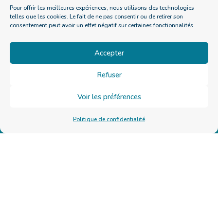
Pour offrir les meilleures expériences, nous utilisons des technologies
telles que les cookies. Le fait de ne pas consentir ou de retirer son
consentement peut avoir un effet négatif sur certaines fonctionnalités.
Accepter
LIENS RAPIDES
Je prends rendez-vous
Refuser
FAQ
Voir les préférences
MES ACCOMPAGNEMENTS
Les soins
Politique de confidentialité
Le Programme Deviens maître à bord
Le Programme Vital Equilibre
Le Programme Vital Eclosion
Les ateliers & Formations
Mentions légales
-
CGV
-
Politique de confidentialité