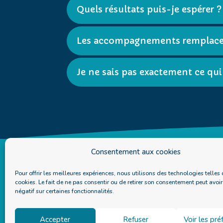
Quels résultats puis-je espérer ?
Les accompagnements remplacen
Je ne sais pas exactement ce q
Consentement aux cookies
LIENS RAPIDES
Pour offrir les meilleures expériences, nous utilisons des technologies telles 
cookies. Le fait de ne pas consentir ou de retirer son consentement peut avoir
Je prends rendez-vous
négatif sur certaines fonctionnalités.
FAQ
Accepter
Refuser
Voir les pr