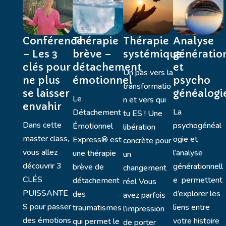
Conférence
Thérapie
Thérapie
Analyse
– Les 3
brève –
systémique
génératio
clés pour
détachement
et
Un pas vers la
ne plus
émotionnel
psycho
transformatio
se laisser
généalogi
Le
n et vers qui
envahir
La
Détachement
tu ES ! Une
Dans cette
psychogénéal
Émotionnel
libération
master class,
ogie et
Express® est
concrète pour
vous allez
l’analyse
une thérapie
un
découvrir 3
générationnell
brève de
changement
CLÉS
e permettent
détachement
réel Vous
PUISSANTE
d’explorer les
des
avez parfois
S pour passer
liens entre
traumatismes
l’impression
des émotions
votre histoire
qui permet le
de porter