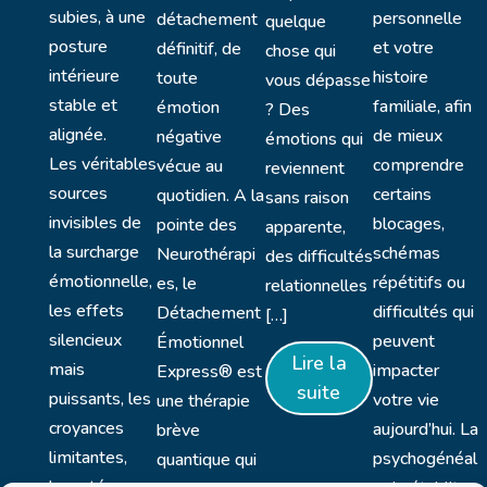
subies, à une
personnelle
détachement
quelque
posture
et votre
définitif, de
chose qui
intérieure
histoire
toute
vous dépasse
stable et
familiale, afin
émotion
? Des
alignée.
de mieux
négative
émotions qui
Les véritables
comprendre
vécue au
reviennent
sources
certains
quotidien. A la
sans raison
invisibles de
blocages,
pointe des
apparente,
la surcharge
schémas
Neurothérapi
des difficultés
émotionnelle,
répétitifs ou
es, le
relationnelles
les effets
difficultés qui
Détachement
[…]
silencieux
peuvent
Émotionnel
Lire la
mais
impacter
Express® est
suite
puissants, les
votre vie
une thérapie
croyances
aujourd’hui. La
brève
limitantes,
psychogénéal
quantique qui