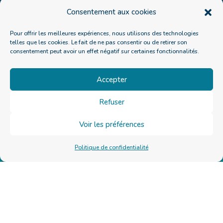
loyautés
ogie établit un
permet […]
Consentement aux cookies
inconscientes
pont entre la
Lire la
héritées.
[…]
Pour offrir les meilleures expériences, nous utilisons des technologies
suite
telles que les cookies. Le fait de ne pas consentir ou de retirer son
Lire la
Lire la
consentement peut avoir un effet négatif sur certaines fonctionnalités.
suite
suite
Accepter
Refuser
Voir les préférences
Politique de confidentialité
LIENS RAPIDES
Je prends rendez-vous
FAQ
MES ACCOMPAGNEMENTS
Les soins
Le Programme Deviens maître à bord