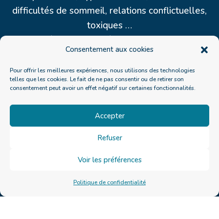
difficultés de sommeil, relations conflictuelles,
toxiques …
Des séances pour dépasser les blocages
Consentement aux cookies
émotionnels et/ou physiques guérir les
traumatismes du passé, se libérer des mémoires
Pour offrir les meilleures expériences, nous utilisons des technologies
telles que les cookies. Le fait de ne pas consentir ou de retirer son
familiales, des héritages invisibles pour retrouver
consentement peut avoir un effet négatif sur certaines fonctionnalités.
un équilibre émotionnel, énergétique et un
apaisement intérieur.
Accepter
Lors des séances, vous partagez vos difficultés,
Refuser
vos besoins, vos ressentis et je vous accompagne
Voir les préférences
dans le processus de libération avec différentes
techniques:
l’analyse générationnelle et la
Politique de confidentialité
psycho généalogie
,
la thérapie systémique
,
le
détachement émotionnel
, la libération quantique